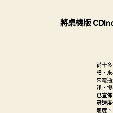
s
i
e
d
e
t
s
I
n
t
將桌機版 CDI
t
n
g
e
e
r
r
從十多
體，來
來電通
訊，搜
已宣佈
尋速度
速度。