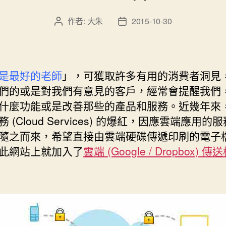
雲
端
作者:
大朱
2015-10-30
文
文
版
章
章
Google
作
發
者
佈
試
日
是最好的老師
」，可獲取許多有用的消費者洞見
算
期
們的或是對我們有意見的客戶，經常會提醒我們
表
什麼功能或是改善那些的產品和服務。近幾年來
筆
 (Cloud Services) 的爆紅，因應雲端應用的
記”
隨之而來，希望直接由雲端硬碟傳遞印刷的電子
此網站上就加入了
雲端 (Google / Dropbox) 傳