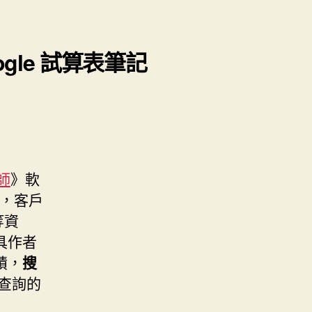
gle 試算表筆記
師
》軟
，客戶
等資
具作者
積，
搜
查詢的