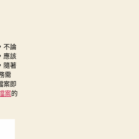
，不論
，應該
，隨著
服務需
檔案即
送檔案
的