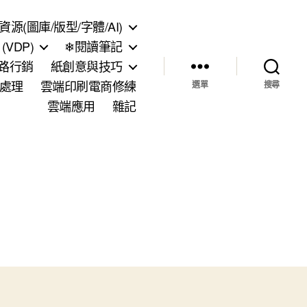
資源(圖庫/版型/字體/AI)
VDP)
❄閱讀筆記
網路行銷
紙創意與技巧
處理
雲端印刷電商修練
選單
搜尋
雲端應用
雜記