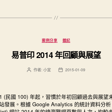
年
修
練
(9)
-
分
案例分享
雜記
雲
類
端
易普印 2014 年回顧與展望
應
用”
作者:
小宜
2015-01-09
文
文
章
章
作
發
者
佈
日
11 (民國 100) 年起，習慣於年初
回顧過去與展望
期
發展。根據 Google Analytics 的統計資料分
Print) 網站 2014 年的總瀏覽網頁數與人次，均