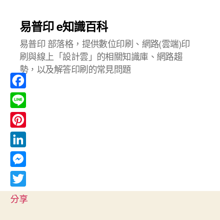
易普印 e知識百科
易普印 部落格，提供數位印刷、網路(雲端)印
刷與線上「設計雲」的相關知識庫、網路趨
勢，以及解答印刷的常見問題
F
a
L
c
i
P
e
n
i
L
b
e
n
i
o
M
t
n
o
e
T
e
分享
k
k
s
w
r
e