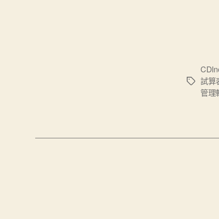
CDIn
試算
標
管理
籤