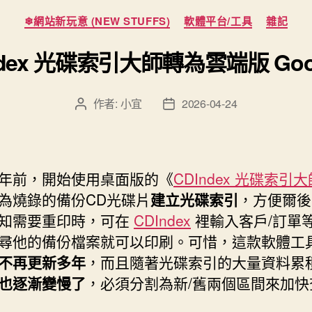
分
❄網站新玩意 (NEW STUFFS)
軟體平台/工具
雜記
類
ndex 光碟索引大師轉為雲端版 Goo
作者:
小宜
2026-04-24
文
文
章
章
作
發
者
佈
日
年前，開始使用桌面版的《
CDIndex 光碟索引大
期
為燒錄的備份CD光碟片
建立光碟索引
，方便爾後
知需要重印時，可在
CDIndex
裡輸入客戶/訂單
尋他的備份檔案就可以印刷。可惜，這款軟體工
不再更新多年
，而且隨著光碟索引的大量資料累
也逐漸變慢了
，必須分割為新/舊兩個區間來加快