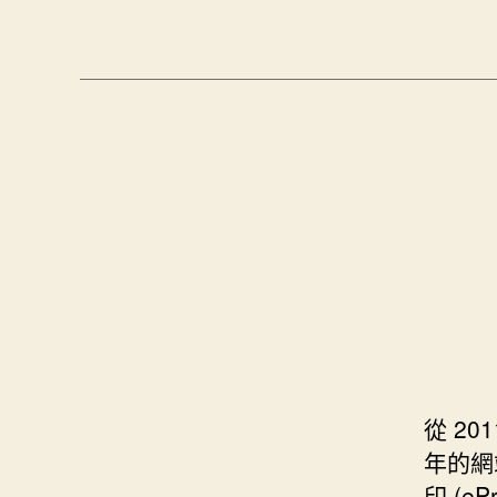
從 20
年的網站
印 (e