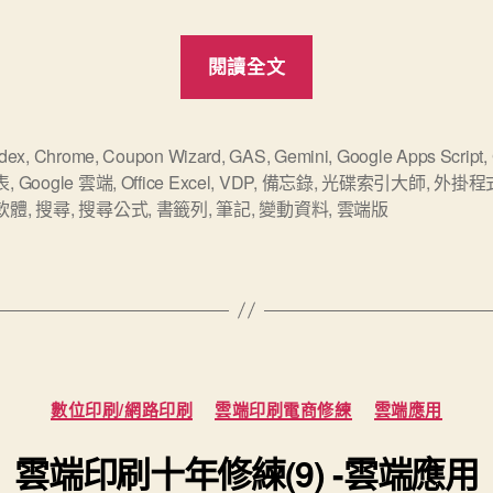
“將
閱讀全文
桌
機
版
dex
,
Chrome
,
Coupon Wizard
,
GAS
,
Gemini
,
Google Apps Script
,
表
,
Google 雲端
,
Office Excel
,
VDP
,
備忘錄
,
光碟索引大師
,
外掛程
CDIndex
軟體
,
搜尋
,
搜尋公式
,
書籤列
,
筆記
,
變動資料
,
雲端版
光
碟
索
引
大
師
分
數位印刷/網路印刷
雲端印刷電商修練
雲端應用
轉
類
為
雲端印刷十年修練(9) -雲端應用