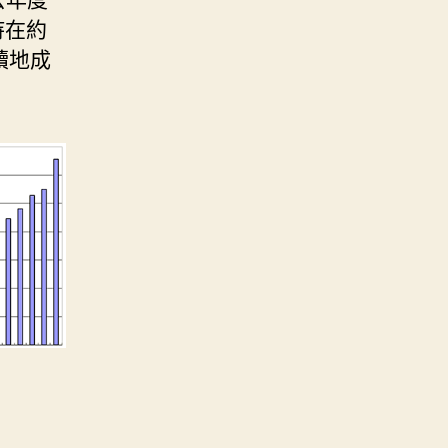
維持在約
續地成