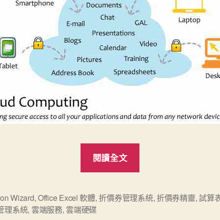
“雲
閱讀全文
端
印
刷
on Wizard
,
Office Excel 軟體
,
折價券管理系統
,
折價券精靈
,
試算
管理系統
,
雲端服務
,
雲端硬碟
十