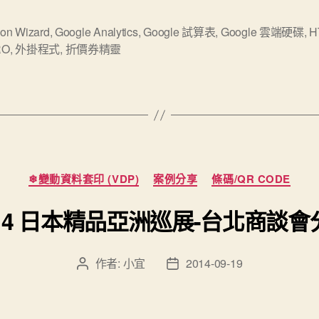
印
2014
on Wizard
,
Google Analytics
,
Google 試算表
,
Google 雲端硬碟
,
H
RO
,
外掛程式
,
折價券精靈
年
回
顧
與
展
望”
分
❄變動資料套印 (VDP)
案例分享
條碼/QR CODE
類
014 日本精品亞洲巡展-台北商談會
作者:
小宜
2014-09-19
文
文
章
章
作
發
者
佈