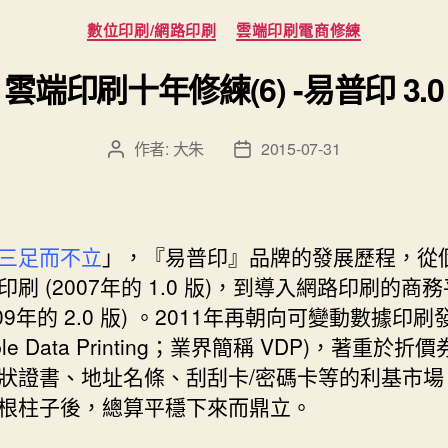
分
數位印刷/網路印刷
雲端印刷電商修練
類
雲端印刷十年修練(6) -易普印 3.0
作者:
大朱
2015-07-31
文
文
章
章
作
發
者
佈
日
三足而不立
」，『易普印』品牌的發展歷程，從個
期
印刷 (2007年的 1.0 版)，到導入網路印刷的商
009年的 2.0 版) 。2011年再朝向可變動數據印刷
iable Data Printing；業界簡稱 VDP)，著重於折
狀證書、地址名條、刮刮卡/密碼卡等的利基市場
根柱子後，總算平穩下來而鼎立。