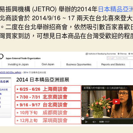
日
振興機構 (JETRO) 舉辦的2014年
日本精品亞
期
北商談會於 2014/9/16 ~ 17 兩天
在台北喜來登大
。二度在台北舉辦招商會，依然吸引數百家喜歡
灣買家到訪，可想見日本商品在台灣受歡迎的程