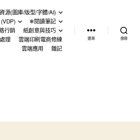
資源(圖庫/版型/字體/AI)
VDP)
❄閱讀筆記
網路行銷
紙創意與技巧
處理
雲端印刷電商修練
選單
搜尋
雲端應用
雜記