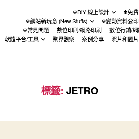
❄DIY 線上設計
❄免費
❄網站新玩意 (New Stuffs)
❄變動資料套印 (
❄常見問題
數位印刷/網路印刷
數位行銷/
軟體平台/工具
業界觀察
案例分享
照片和圖片
標籤:
JETRO