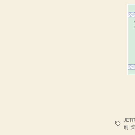
JET
標
刷
,
籤