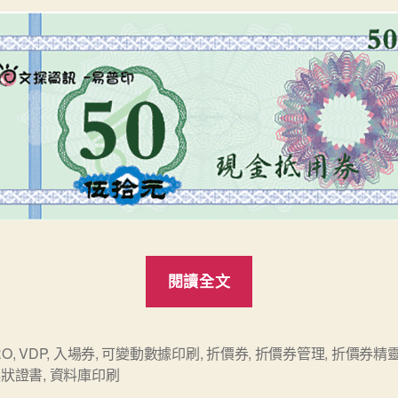
“雲
閱讀全文
端
印
刷
RO
,
VDP
,
入場券
,
可變動數據印刷
,
折價券
,
折價券管理
,
折價券精
獎狀證書
,
資料庫印刷
十