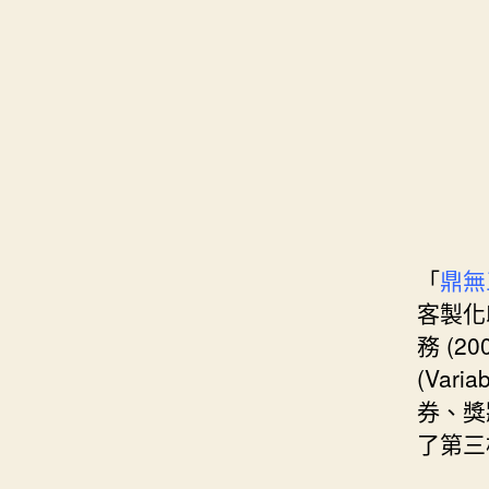
s
i
e
d
e
t
s
I
n
t
t
n
g
e
e
r
r
「
鼎無
客製化
務 (2
(Var
券、獎
了第三