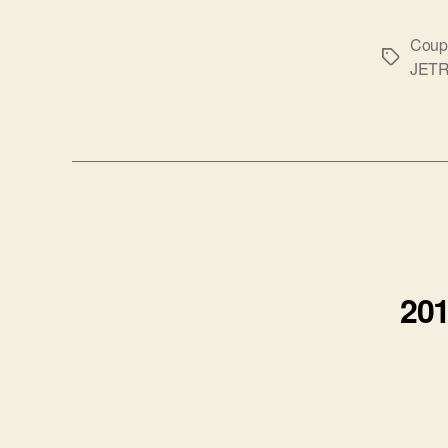
Coup
標
JET
籤
2