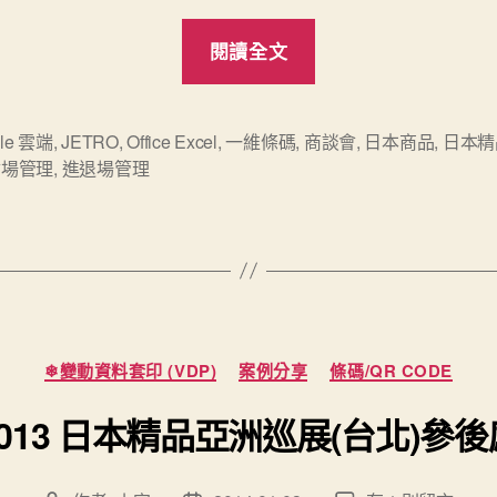
“2014
閱讀全文
日
本
精
gle 雲端
,
JETRO
,
Office Excel
,
一維條碼
,
商談會
,
日本商品
,
日本精
會場管理
,
進退場管理
品
亞
洲
巡
展-
台
分
❄變動資料套印 (VDP)
案例分享
條碼/QR CODE
北
類
商
2013 日本精品亞洲巡展(台北)參後
談
會