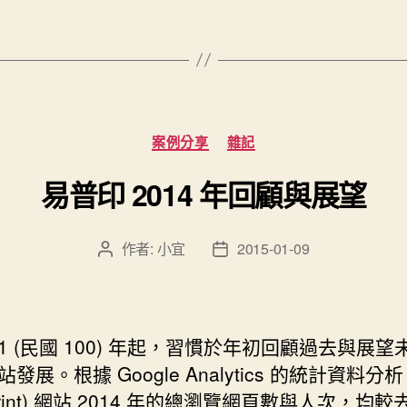
年
修
練
(6)
-
分
案例分享
雜記
易
類
普
易普印 2014 年回顧與展望
印
3.0”
作者:
小宜
2015-01-09
文
文
章
章
作
發
者
佈
日
11 (民國 100) 年起，習慣於年初
回顧過去與展望
期
發展。根據 Google Analytics 的統計資料分
Print) 網站 2014 年的總瀏覽網頁數與人次，均