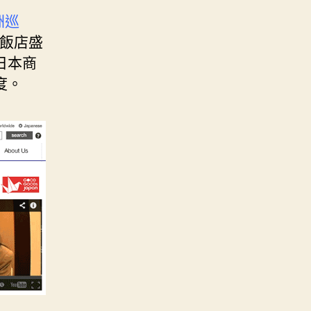
洲巡
飯店盛
日本商
度。