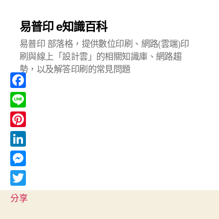
易普印 e知識百科
易普印 部落格，提供數位印刷、網路(雲端)印
刷與線上「設計雲」的相關知識庫、網路趨
勢，以及解答印刷的常見問題
F
a
L
c
i
P
e
n
i
L
b
e
n
i
o
M
t
n
o
e
T
e
分享
k
k
s
w
r
e