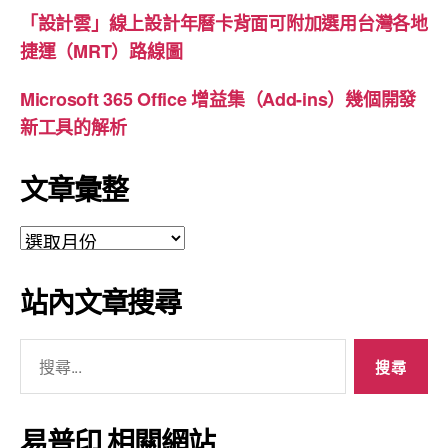
「設計雲」線上設計年曆卡背面可附加選用台灣各地
捷運（MRT）路線圖
Microsoft 365 Office 增益集（Add-ins）幾個開發
新工具的解析
文章彙整
文
章
彙
站內文章搜尋
整
搜
尋
關
鍵
易普印 相關網站