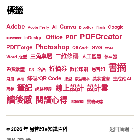
標籤
Adobe
Canva
Google
AI
Adobe Firefly
Flash
DropBox
PDFCreator
Office
PDF
InDesign
Illustrator
Photoshop
PDFForge
SVG
QR Code
Word
二維條碼
三角桌曆
人工智慧
Word 版型
停車證
書摘
折價券
免費軟體
數位印刷
易普印
名片
卡片
條碼/QR Code
獎狀證書
生成式 AI
月曆
版型
版型範本
桌曆
筆記
線上設計
設計雲
網路印刷
票券
讀後感
閱讀心得
雲端硬碟
雲端印刷
© 2026 年
易普印 e知識百科
返回頂端
↑