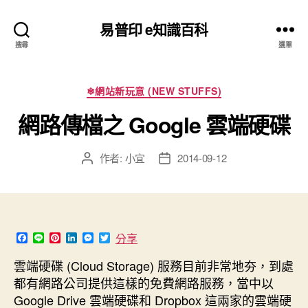
易普印 e知識百科
搜尋
選單
分
❄網站新玩意 (NEW STUFFS)
類
網路傳檔之 Google 雲端硬碟
作者:
小宜
2014-09-12
文
文
章
章
作
發
者
佈
日
期
F
L
P
L
M
T
分享
a
i
i
i
e
w
c
n
n
n
s
i
雲端硬碟 (Cloud Storage) 服務目前非常地夯，到處
e
e
t
k
s
t
都有網路公司提供這樣的免費網路服務，當中以
b
e
e
e
t
o
r
d
n
e
Google Drive 雲端硬碟和 Dropbox 這兩家的雲端硬
o
e
I
g
r