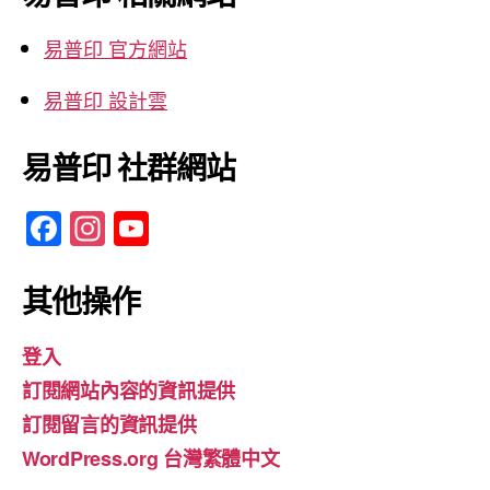
字:
易普印 官方網站
易普印 設計雲
易普印 社群網站
F
In
Y
a
st
o
c
a
u
其他操作
e
gr
T
登入
b
a
u
訂閱網站內容的資訊提供
o
m
b
訂閱留言的資訊提供
o
e
WordPress.org 台灣繁體中文
k