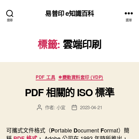
易普印 e知識百科
搜尋
選單
標籤:
雲端印刷
分
PDF 工具
❄變動資料套印 (VDP)
類
PDF 相關的 ISO 標準
作者:
小宜
2023-04-21
文
文
章
章
作
發
者
佈
可攜式文件格式（
ortable
ocument
ormat）簡
P
D
F
日
稱
， Adobe 公司在 1993 年時所推出，
PDF 格式