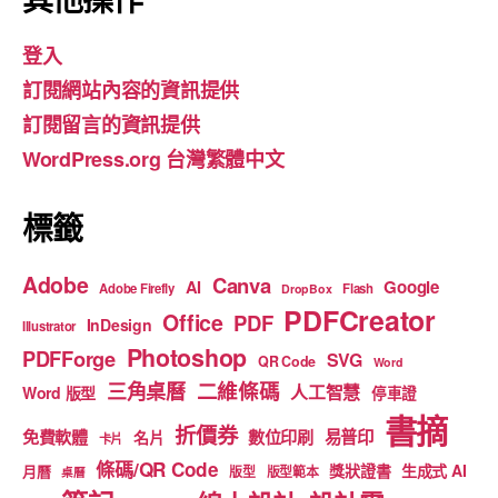
e
gr
T
登入
b
a
u
訂閱網站內容的資訊提供
o
m
b
訂閱留言的資訊提供
o
e
WordPress.org 台灣繁體中文
k
標籤
Adobe
Canva
Google
AI
Adobe Firefly
Flash
DropBox
PDFCreator
Office
PDF
InDesign
Illustrator
Photoshop
PDFForge
SVG
QR Code
Word
二維條碼
三角桌曆
人工智慧
Word 版型
停車證
書摘
折價券
免費軟體
數位印刷
易普印
名片
卡片
條碼/QR Code
獎狀證書
生成式 AI
月曆
版型
版型範本
桌曆