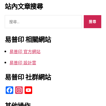
彙
站內文章搜尋
整
搜
尋
關
鍵
易普印 相關網站
字:
易普印 官方網站
易普印 設計雲
易普印 社群網站
F
In
Y
a
st
o
c
a
u
其他操作