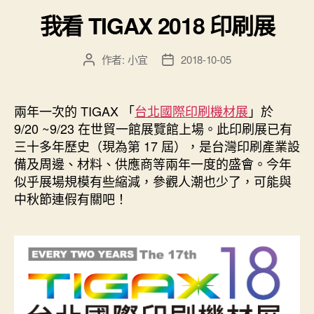
大
類
我看 TIGAX 2018 印刷展
師
論
壇”
作者:
小宜
2018-10-05
文
文
章
章
作
發
者
佈
兩年一次的 TIGAX 「
台北國際印刷機材展
」於
日
9/20 ~9/23 在世貿一館展覽館上場。此印刷展已有
期
三十多年歷史（現為第 17 屆），是台灣印刷產業設
備及周邊、材料、供應商等兩年一度的盛會。今年
似乎展場規模有些縮減，參觀人潮也少了，可能與
中秋節連假有關吧！