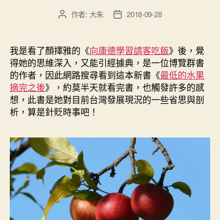
作者:
大朱
2018-09-28
文
文
章
章
作
發
者
佈
我是看了顏擇雅的《
向康德學習請客吃飯
》後，覺
日
得她的思維深入，又能引經據典，是一位博覽群書
期
的作者，因此網路搜尋看到這本新書《
最低的水果
摘完之後
》，約莫半天就看完書，也觸發許多的感
想，此書是她對目前台灣發展現況的一些省思與剖
析，算是針貶時事吧！